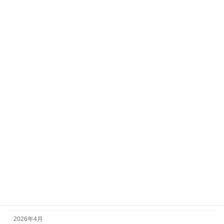
カテゴリー
イベント
お知らせ
その他
事務局より
つぶやき
募集中！
活動報告
アーカイブ
2026年7月
2026年6月
2026年5月
2026年4月