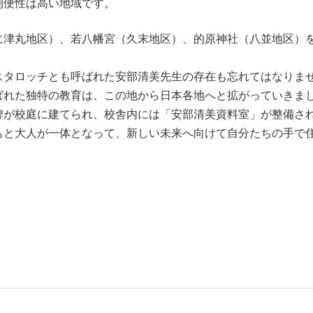
利便性は高い地域です。
に津丸地区）、若八幡宮（久末地区）、的原神社（八並地区）
スタロッチとも呼ばれた安部清美先生の存在も忘れてはなりま
ばれた独特の教育は、この地から日本各地へと拡がっていきま
碑が校庭に建てられ、校舎内には「安部清美資料室」が整備さ
もと大人が一体となって、新しい未来へ向けて自分たちの手で