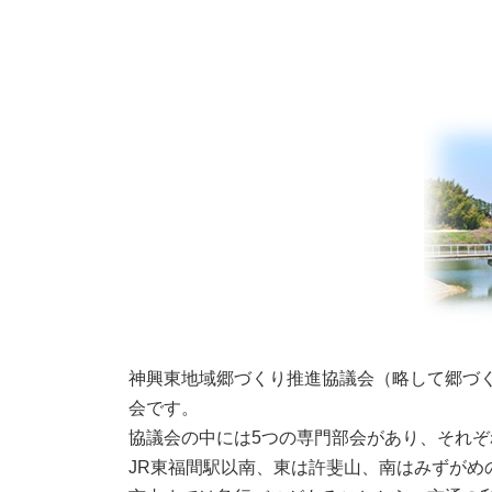
神興東地域郷づくり推進協議会（略して郷づ
会です。
協議会の中には5つの専門部会があり、それ
JR東福間駅以南、東は許斐山、南はみずがめ