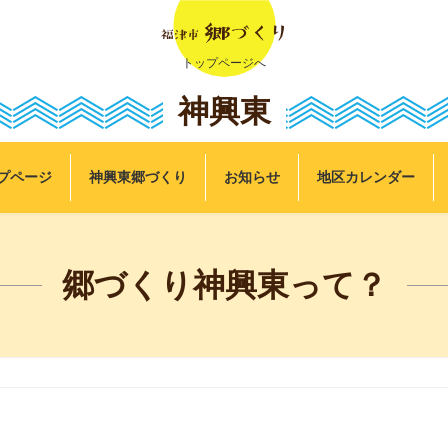
トップページへ
神興東
プページ
神興東郷づくり
お知らせ
地区カレンダー
郷づくり神興東って？