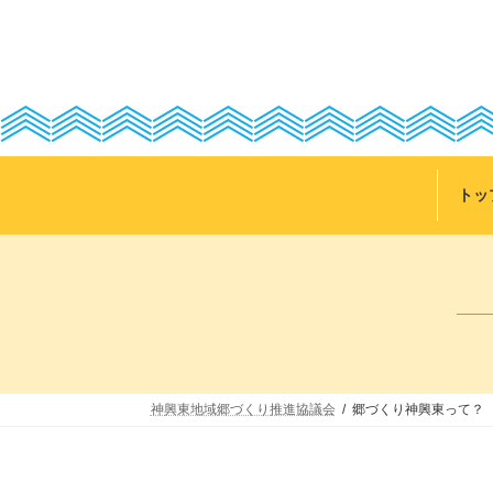
コ
ナ
ン
ビ
テ
ゲ
ン
ー
ツ
シ
へ
ョ
ス
ン
キ
に
ッ
移
トッ
プ
動
神興東地域郷づくり推進協議会
郷づくり神興東って？