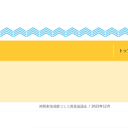
コ
ナ
ン
ビ
テ
ゲ
ン
ー
ツ
シ
へ
ョ
ス
ン
キ
に
ッ
移
トッ
プ
動
神興東地域郷づくり推進協議会
2022年12月