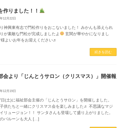
を作りました！！
2年12月22日
り神興東有志で門松作りをおこないました！ みかんも添えられ
りが素敵な門松が完成しましたよ
玄関が華やかになりまし
皆様よいお年をお迎えください♬
続きを読む
部会より「じんとうサロン（クリスマス）」開催報
2年12月19日
17日(土)に福祉部会主催の「じんとうサロン」を開催しました。
子供たちと一緒にクリスマス会を楽しみました♬ 不思議なマジ
イリュージョン！！ サンタさんも登場して盛り上がりました。
のバルーンも大人 […]