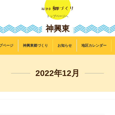
トップページへ
神興東
プページ
神興東郷づくり
お知らせ
地区カレンダー
2022年12月