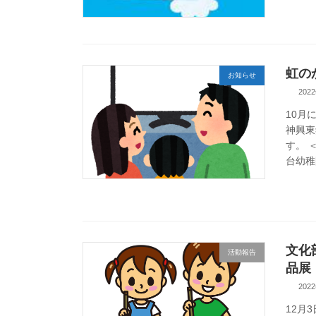
虹の
お知らせ
202
10月
神興東
す。 
台幼稚
文化
活動報告
品展
202
12月