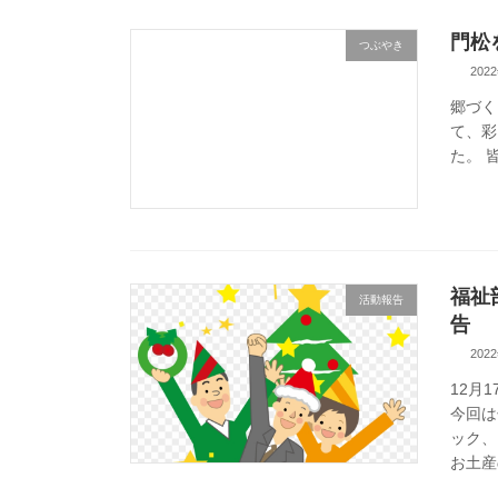
門松
つぶやき
202
郷づく
て、彩
た。 
福祉
活動報告
告
202
12月
今回は
ック、
お土産