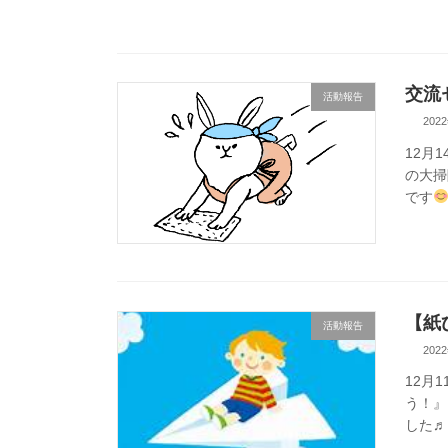
交流
活動報告
202
12月
の大掃
です
【紙
活動報告
202
12月
う！』
した♬