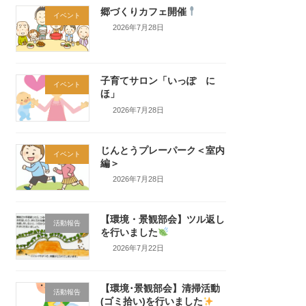
郷づくりカフェ開催
イベント
2026年7月28日
子育てサロン「いっぽ に
イベント
ほ」
2026年7月28日
じんとうプレーパーク＜室内
イベント
編＞
2026年7月28日
【環境・景観部会】ツル返し
活動報告
を行いました
2026年7月22日
【環境･景観部会】清掃活動
活動報告
(ゴミ拾い)を行いました