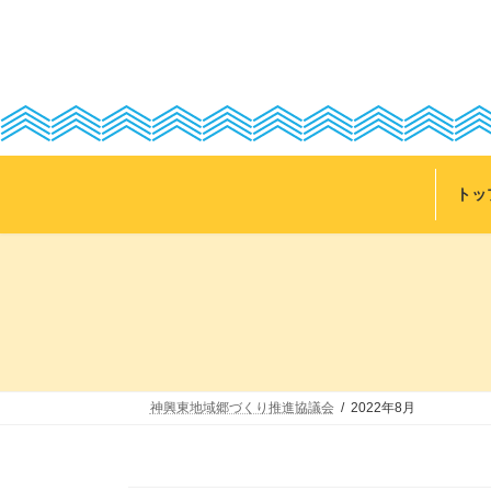
コ
ナ
ン
ビ
テ
ゲ
ン
ー
ツ
シ
へ
ョ
ス
ン
キ
に
ッ
移
トッ
プ
動
神興東地域郷づくり推進協議会
2022年8月