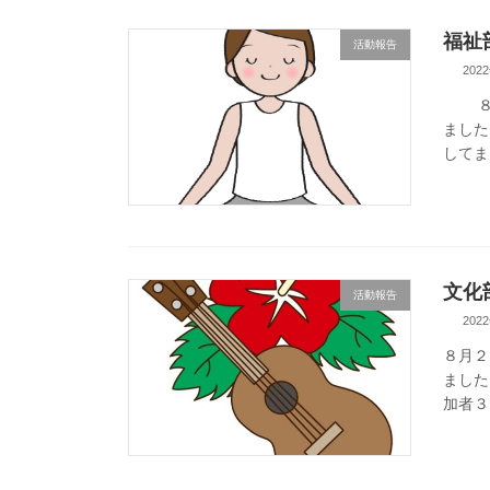
福祉
活動報告
202
８月
ました
してま
文化
活動報告
202
８月２
ました
加者３