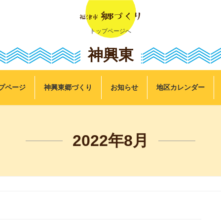
トップページへ
神興東
プページ
神興東郷づくり
お知らせ
地区カレンダー
2022年8月