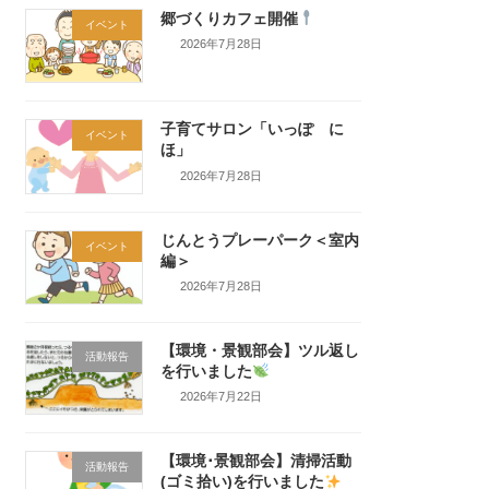
郷づくりカフェ開催
イベント
2026年7月28日
子育てサロン「いっぽ に
イベント
ほ」
2026年7月28日
じんとうプレーパーク＜室内
イベント
編＞
2026年7月28日
【環境・景観部会】ツル返し
活動報告
を行いました
2026年7月22日
【環境･景観部会】清掃活動
活動報告
(ゴミ拾い)を行いました