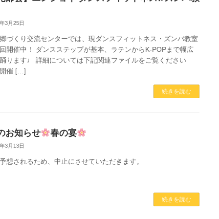
4年3月25日
郷づくり交流センターでは、現ダンスフィットネス・ズンバ教室
回開催中！ ダンスステップが基本、ラテンからK-POPまで幅広
踊ります♩ 詳細については下記関連ファイルをご覧ください
催 […]
続きを読む
のお知らせ
春の宴
4年3月13日
予想されるため、中止にさせていただきます。
続きを読む