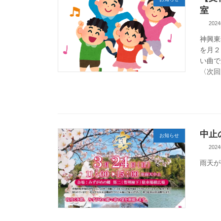
室
202
神興東
を月２
い曲で
〈次回開
中止
お知らせ
202
雨天が