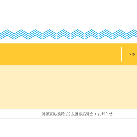
コ
ナ
ン
ビ
テ
ゲ
ン
ー
ツ
シ
へ
ョ
ス
ン
キ
に
ッ
移
トッ
プ
動
神興東地域郷づくり推進協議会
お知らせ