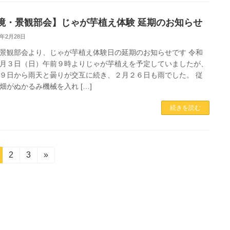
境・景観部会】じゃが芋植え体験 延期のお知らせ
4年2月28日
景観部会より、じゃが芋植え体験日の延期のお知らせです 令和
月３日（日）午前９時よりじゃが芋植えを予定していましたが、
９日から雨天と曇りが交互に続き、２月２６日も雨でした。 従
畑がぬかるみ機械を入れ […]
続きを読む
固
2
固
3
»
定
定
ペ
ペ
ー
ー
ジ
ジ