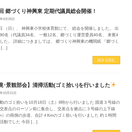
4回 郷づくり神興東 定期代議員総会開催！
6年4月25日
9日 （日）、 神興東小学校体育館にて、 総会を開催しました。 出
90名（代議員34名、 一般12名、郷づくり運営委員40名、 来賓4
した。 詳細につきましては、 郷づくり神興東の機関紙 『郷づく
[…]
続きを読む
境･景観部会】清掃活動(ゴミ拾い)を行いました
5年10月21日
動のゴミ拾いを10月18日（土）8時から行いました 国道３号線の
交差点のローソン前に集合し、交差点を拠点に３号線の上下線
m）の両側の歩道、合計４Kmのゴミ拾いを行いました 約１時間
活動でした 今回 […]