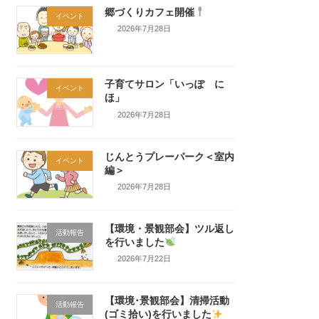
郷づくりカフェ開催
イベント
2026年7月28日
子育てサロン「いっぽ に
イベント
ほ」
2026年7月28日
じんとうプレーパーク＜室内
イベント
編＞
2026年7月28日
【環境・景観部会】ツル返し
活動報告
を行いました
2026年7月22日
【環境･景観部会】清掃活動
活動報告
(ゴミ拾い)を行いました