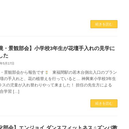
続きを読む
境・景観部会】小学校3年生が花壇手入れの見学に
した
4年5月17日
境・景観部会から報告です
東福間駅の若木台側出入口のプラン
壇の手入れと、花の植替えを行っていると… 神興東小学校3年生
ラスの児童が入れ替わりやって来ました！ 担任の先生方による
合学習 […]
続きを読む
化部会】エンジョイ ダンスフィットネス♫ズンバ教