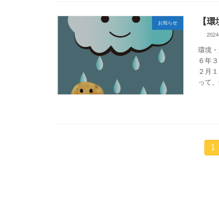
【環
お知らせ
202
環境・
６年３
２月１
って、
投
固
1
定
稿
ペ
ー
の
ジ
ペ