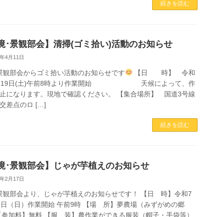
続きを読む
境･景観部会】清掃(ゴミ拾い)活動のお知らせ
5年4月11日
景観部会からゴミ拾い活動のお知らせです
【日 時】 令和
4月19日(土)午前8時より作業開始 天候によって、作
止になります。現地で確認ください。 【集合場所】 国道3号線
交差点のロ […]
続きを読む
境･景観部会】じゃが芋植えのお知らせ
5年2月17日
景観部会より、じゃが芋植えのお知らせです！ 【日 時】令和7
2日（日）作業開始 午前9時 【場 所】夢農場（みずがめの郷
【参加料】無料 【服 装】農作業ができる服装（帽子・手袋等）