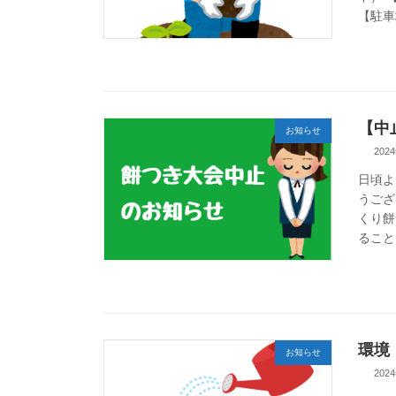
【駐車
【中
お知らせ
202
日頃よ
うござ
くり餅
ること
環境
お知らせ
202