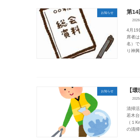
第1
お知らせ
202
4月1
席者は
名）で
り神興 
【環
お知らせ
202
清掃活
若木台
（１K
の清掃