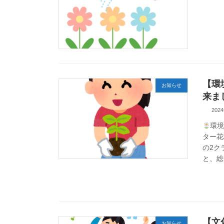
【環
お知らせ
来ま
202
環
ター花
の2ク
と、総
【文
お知らせ