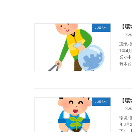
【環
お知らせ
202
環境･
7年
業が中
若木台
【環
お知らせ
202
環境･
年3月
下） 