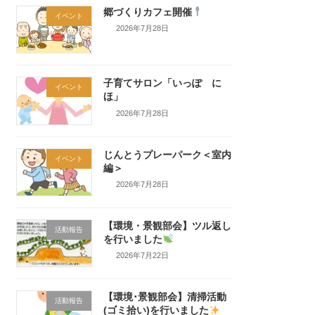
郷づくりカフェ開催
イベント
2026年7月28日
子育てサロン「いっぽ に
イベント
ほ」
2026年7月28日
じんとうプレーパーク＜室内
イベント
編＞
2026年7月28日
【環境・景観部会】ツル返し
活動報告
を行いました
2026年7月22日
【環境･景観部会】清掃活動
活動報告
(ゴミ拾い)を行いました