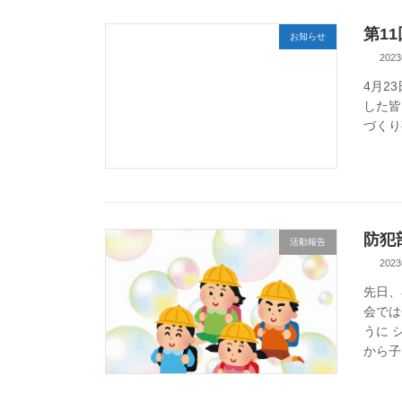
第1
お知らせ
202
4月2
した皆
づくり
防犯
活動報告
202
先日、
会では
うに 
から子