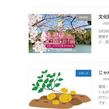
文化
活動報告
202
3月2
開催す
ど…笑
じゃ
お知らせ
202
環境・
いもが
びてい
です。 