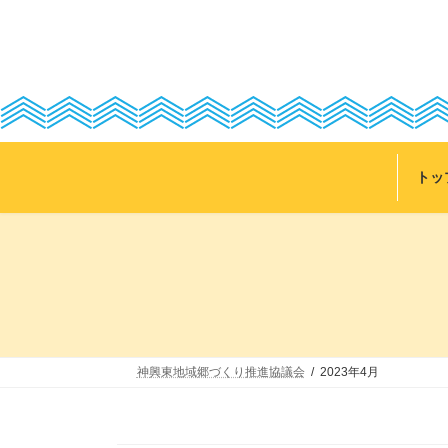
コ
ナ
ン
ビ
テ
ゲ
ン
ー
ツ
シ
へ
ョ
ス
ン
キ
に
ッ
移
トッ
プ
動
神興東地域郷づくり推進協議会
2023年4月