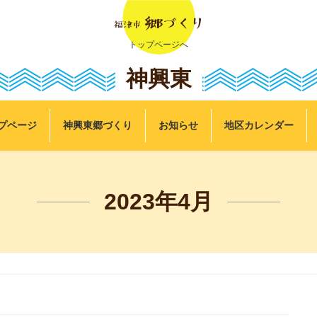
トップページへ
神興東
プページ
神興東郷づくり
お知らせ
地区カレンダー
2023年4月