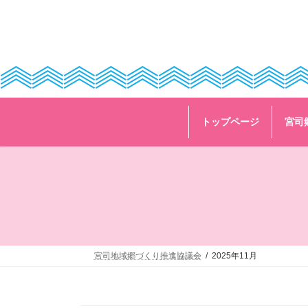
コ
ナ
ン
ビ
テ
ゲ
ン
ー
ツ
シ
へ
ョ
ス
ン
キ
に
ッ
移
トップページ
宮司
プ
動
宮司地域郷づくり推進協議会
2025年11月