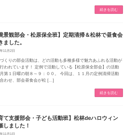
続きを読む
境景観部会・松原保全班】定期清掃＆松林で昼食会
きました。
5年11月2日
づくりの部会活動は、どの活動も多種多様で魅力あふれる活動が
行われています！ 定例で活動している【松原保全部会】の活動
月第１日曜の朝８～９：００。 今回は、１１月の定例清掃活動
合わせ、部会昼食会が松 […]
続きを読む
育て支援部会・子ども活動班】松林deハロウィン
催しました！
5年11月1日