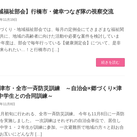
域福祉部会】行橋市・健幸つなぎ隊の視察交流
5年11月19日
づくり・地域福祉部会では、毎月の定例会にてさまざまな福祉関
共に、地域の高齢者に向けた活動や必要な案件を検討していま
今年度は、部会で毎年行っている【健康測定会】について、是非
来られたい…！と行橋市の […]
続きを読む
福津市・全市一斉防災訓練 ～自治会×郷づくり×津
中学生との合同訓練～
5年11月8日
1月初旬に行われる、全市一斉防災訓練。 今年も11月8日に一斉防
を実施しました。 一次訓練はそれぞれの自治会単位で、居住し
中学１・２年生が訓練に参加。一次避難所で地域の方々と顔お合
お互いにどんな方 […]