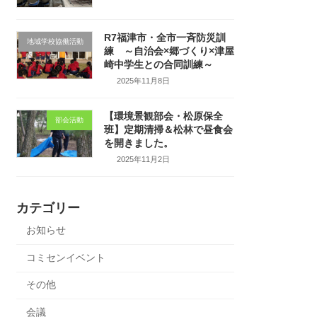
R7福津市・全市一斉防災訓
地域学校協働活動
練 ～自治会×郷づくり×津屋
崎中学生との合同訓練～
2025年11月8日
【環境景観部会・松原保全
部会活動
班】定期清掃＆松林で昼食会
を開きました。
2025年11月2日
カテゴリー
お知らせ
コミセンイベント
その他
会議