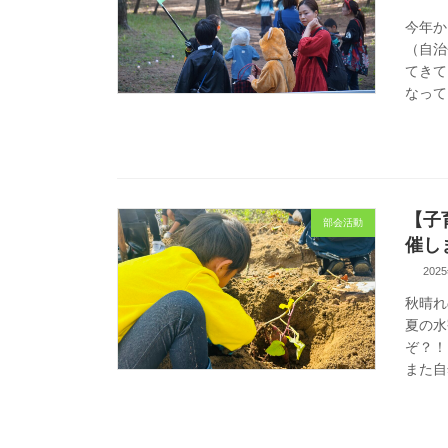
今年か
（自治
てきて
なって
【子
部会活動
催し
202
秋晴れ
夏の水
ぞ？！
また自