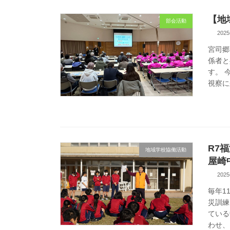
【地
部会活動
202
宮司郷
係者と
す。 
視察に
R7
地域学校協働活動
屋崎
202
毎年1
災訓練
ている
わせ、