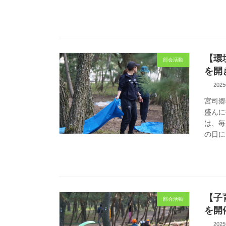
【環
部会活動
を開
202
宮司郷
盛んに
は、毎
の日に
【子
部会活動
を開
202