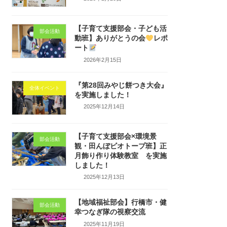
【子育て支援部会・子ども活
部会活動
動班】ありがとうの会
レポ
ート
2026年2月15日
『第28回みやじ餅つき大会』
全体イベント
を実施しました！
2025年12月14日
【子育て支援部会×環境景
部会活動
観・田んぼビオトープ班】正
月飾り作り体験教室 を実施
しました！
2025年12月13日
【地域福祉部会】行橋市・健
部会活動
幸つなぎ隊の視察交流
2025年11月19日