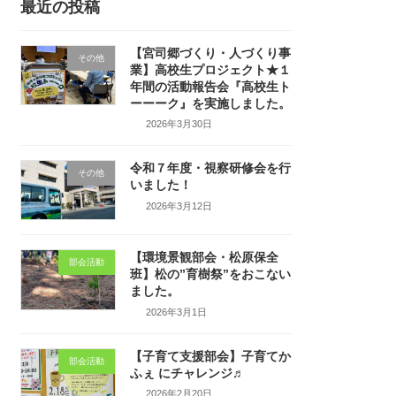
最近の投稿
【宮司郷づくり・人づくり事
その他
業】高校生プロジェクト★１
年間の活動報告会『高校生ト
ーーーク』を実施しました。
2026年3月30日
令和７年度・視察研修会を行
その他
いました！
2026年3月12日
【環境景観部会・松原保全
部会活動
班】松の”育樹祭”をおこない
ました。
2026年3月1日
【子育て支援部会】子育てか
部会活動
ふぇ にチャレンジ♬
2026年2月20日