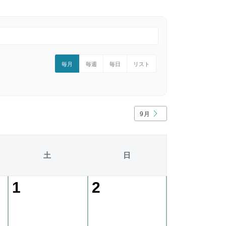
毎月
毎週
毎日
リスト
9月
土
日
1
2