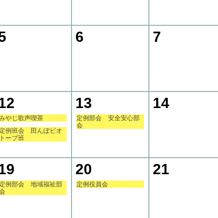
5
6
7
12
13
14
みやじ歌声喫茶
定例部会 安全安心部
会
定例班会 田んぼビオ
トープ班
19
20
21
定例部会 地域福祉部
定例役員会
会