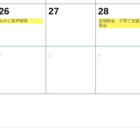
26
27
28
みやじ歌声喫茶
定例部会 子育て支援
部会
2
3
4