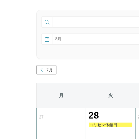
7月
月
火
28
27
コミセン休館日