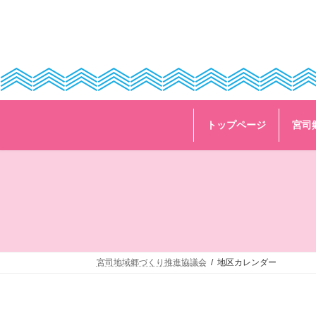
コ
ナ
ン
ビ
テ
ゲ
ン
ー
ツ
シ
へ
ョ
ス
ン
キ
に
ッ
移
トップページ
宮司
プ
動
宮司地域郷づくり推進協議会
地区カレンダー