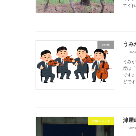
てくれ
うみ
その他
202
うみが
度は「
です♬
どです。
津屋
全体イベント
202