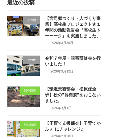
最近の投稿
【宮司郷づくり・人づくり事
その他
業】高校生プロジェクト★１
年間の活動報告会『高校生ト
ーーーク』を実施しました。
2026年3月30日
令和７年度・視察研修会を行
その他
いました！
2026年3月12日
【環境景観部会・松原保全
部会活動
班】松の”育樹祭”をおこない
ました。
2026年3月1日
【子育て支援部会】子育てか
部会活動
ふぇ にチャレンジ♬
2026年2月20日