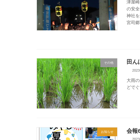
津屋崎
の安全
神社を
宮司郷
田ん
その他
202
大雨の
どでぐ
会報
お知らせ
202