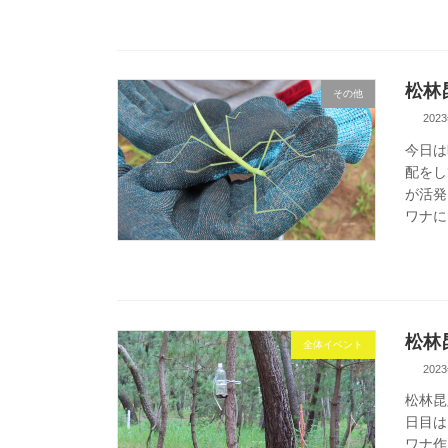
松林
その他
202
今日は
配をし
が活発
ワナに
松林
全体イベント
202
松林昆
日目は
ワナ作