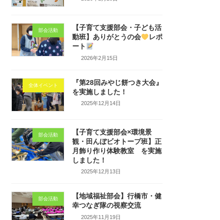
【子育て支援部会・子ども活
部会活動
動班】ありがとうの会
レポ
ート
2026年2月15日
『第28回みやじ餅つき大会』
全体イベント
を実施しました！
2025年12月14日
【子育て支援部会×環境景
部会活動
観・田んぼビオトープ班】正
月飾り作り体験教室 を実施
しました！
2025年12月13日
【地域福祉部会】行橋市・健
部会活動
幸つなぎ隊の視察交流
2025年11月19日