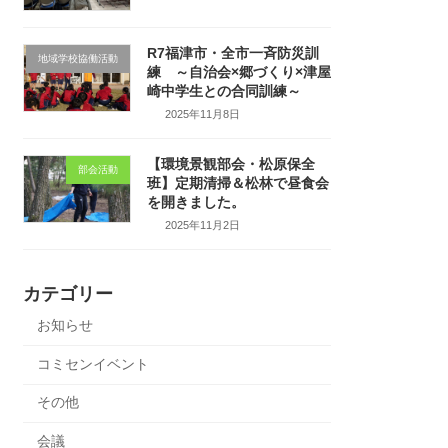
R7福津市・全市一斉防災訓
地域学校協働活動
練 ～自治会×郷づくり×津屋
崎中学生との合同訓練～
2025年11月8日
【環境景観部会・松原保全
部会活動
班】定期清掃＆松林で昼食会
を開きました。
2025年11月2日
カテゴリー
お知らせ
コミセンイベント
その他
会議