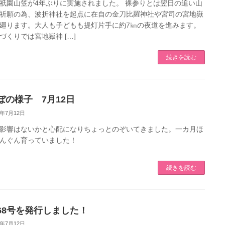
祇園山笠が4年ぶりに実施されました。 裸参りとは翌日の追い山
祈願の為、波折神社を起点に在自の金刀比羅神社や宮司の宮地嶽
廻ります。大人も子どもも提灯片手に約7㎞の夜道を進みます。
づくりでは宮地嶽神 […]
続きを読む
ぼの様子 7月12日
3年7月12日
影響はないかと心配になりちょっとのぞいてきました。一カ月ほ
んぐん育っていました！
続きを読む
68号を発行しました！
3年7月12日