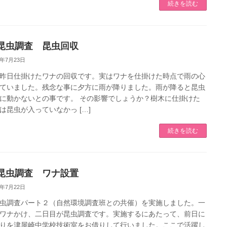
続きを読む
昆虫調査 昆虫回収
3年7月23日
昨日仕掛けたワナの回収です。実はワナを仕掛けた時点で雨の心
ていました。残念な事に夕方に雨が降りました。雨が降ると昆虫
に動かないとの事です。 その影響でしょうか？樹木に仕掛けた
は昆虫が入っていなかっ […]
続きを読む
昆虫調査 ワナ設置
3年7月22日
虫調査パート２（自然環境調査班との共催）を実施しました。一
ワナかけ、二日目が昆虫調査です。実施するにあたって、前日に
りを津屋崎中学校技術室をお借りして行いました。ここで活躍し