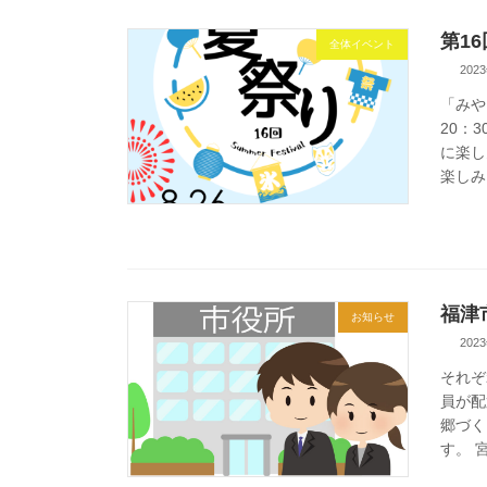
第1
全体イベント
202
「みや
20：
に楽し
楽しみに
福津
お知らせ
202
それぞ
員が配
郷づく
す。 