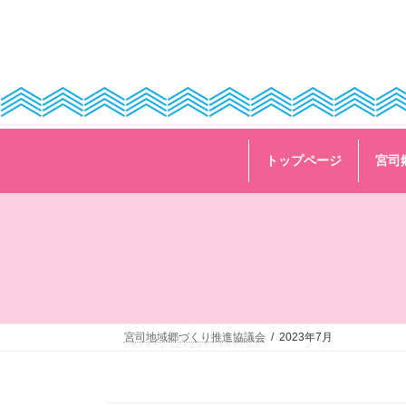
コ
ナ
ン
ビ
テ
ゲ
ン
ー
ツ
シ
へ
ョ
ス
ン
キ
に
ッ
移
トップページ
宮司
プ
動
宮司地域郷づくり推進協議会
2023年7月