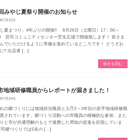
6回みやじ夏祭り開催のお知らせ
3年7月31日
じ夏まつり」4年ぶりの開催‼ 8月26日（土曜日）17：00～
30 宮司コミュニティセンター芝生広場で開催致します！ 皆さま
んでいただけるように準備を進めているところです！ どうぞお
‼ 出店者 […]
続きを読む
市地域研修職員からレポートが届きました！
3年7月24日
れの郷づくりには地域担当職員と入庁2～3年目の若手地域研修職
置されています。郷づくり活動への市職員の積極的な参加、また
りと市が共通理解のもとで連携した周知の促進を目指していま
宮司郷づくりでは5名の […]