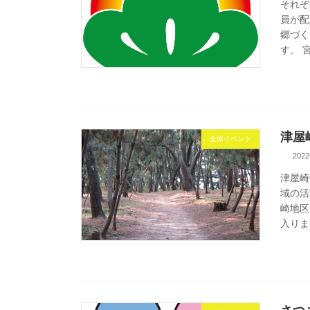
それぞ
員が配
郷づく
す。 
津屋
全体イベント
202
津屋崎
域の活
崎地区
入りま