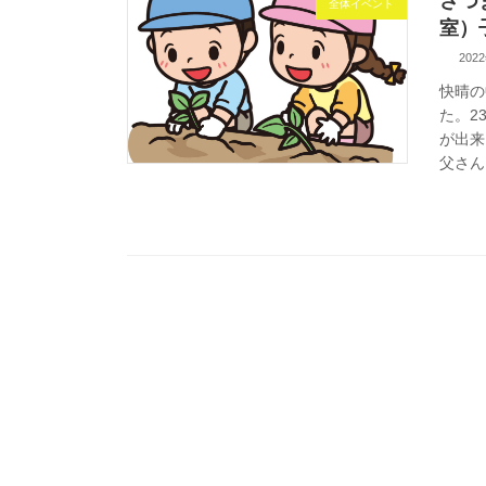
さつ
全体イベント
室）
202
快晴の
た。2
が出来
父さん