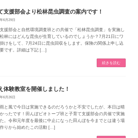
て支援部会より松林昆虫調査の案内です！
2年6月29日
支援部会と自然環境調査班との共催で「松林昆虫調査」を実施し
松林にはどんな昆虫が生育しているのでしょうか？7月21日にワ
掛けをして、7月24日に昆虫回収をします。保険の関係上申し込
要です。詳細は下記 […]
続きを読む
え体験教室を開催しました！
2年6月26日
雨と風で今日は実施できるのだろうかと不安でしたが、本日は晴
かったです！田んぼビオトープ班と子育て支援部会の共催で実施
た。令和元年度を最後に中止になった田んぼを今までとは違う場
作りから始めたこの活動 […]