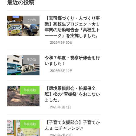
最近の投稿
【宮司郷づくり・人づくり事
その他
業】高校生プロジェクト★１
年間の活動報告会『高校生ト
ーーーク』を実施しました。
2026年3月30日
令和７年度・視察研修会を行
その他
いました！
2026年3月12日
【環境景観部会・松原保全
部会活動
班】松の”育樹祭”をおこない
ました。
2026年3月1日
【子育て支援部会】子育てか
部会活動
ふぇ にチャレンジ♬
2026年2月20日