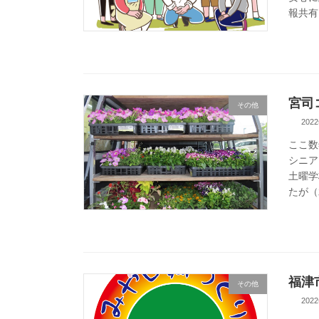
報共有
宮司
その他
202
ここ数
シニア
土曜学
たが（
福津
その他
202