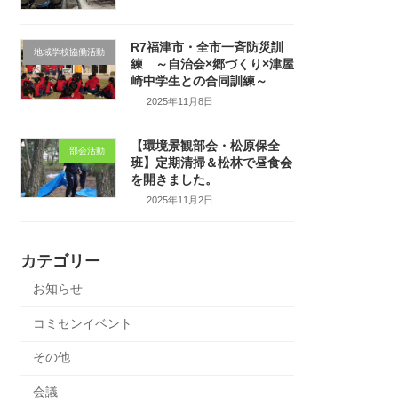
R7福津市・全市一斉防災訓
地域学校協働活動
練 ～自治会×郷づくり×津屋
崎中学生との合同訓練～
2025年11月8日
【環境景観部会・松原保全
部会活動
班】定期清掃＆松林で昼食会
を開きました。
2025年11月2日
カテゴリー
お知らせ
コミセンイベント
その他
会議