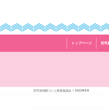
コ
ナ
ン
ビ
テ
ゲ
ン
ー
ツ
シ
へ
ョ
ス
ン
キ
に
ッ
移
トップページ
宮司
プ
動
宮司地域郷づくり推進協議会
2022年6月