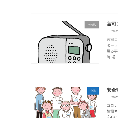
宮司
その他
202
宮司コ
ターラ
帰る事
時 場
安全
会議
202
コロナ
情報ネ
安心に