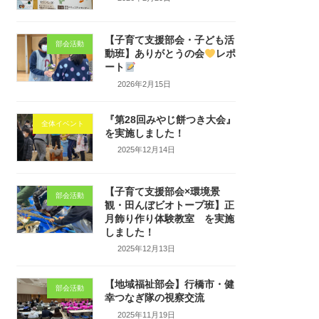
【子育て支援部会・子ども活
部会活動
動班】ありがとうの会
レポ
ート
2026年2月15日
『第28回みやじ餅つき大会』
全体イベント
を実施しました！
2025年12月14日
【子育て支援部会×環境景
部会活動
観・田んぼビオトープ班】正
月飾り作り体験教室 を実施
しました！
2025年12月13日
【地域福祉部会】行橋市・健
部会活動
幸つなぎ隊の視察交流
2025年11月19日