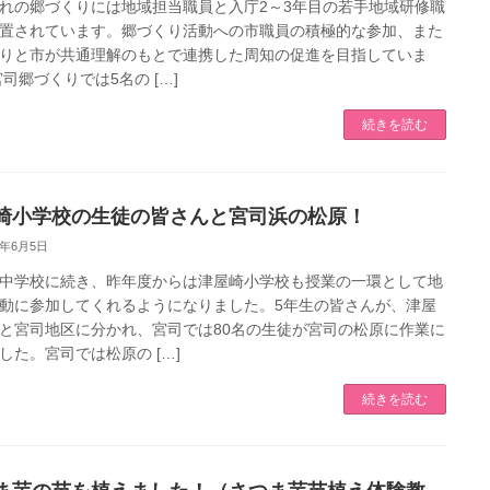
れの郷づくりには地域担当職員と入庁2～3年目の若手地域研修職
置されています。郷づくり活動への市職員の積極的な参加、また
りと市が共通理解のもとで連携した周知の促進を目指していま
宮司郷づくりでは5名の […]
続きを読む
崎小学校の生徒の皆さんと宮司浜の松原！
2年6月5日
中学校に続き、昨年度からは津屋崎小学校も授業の一環として地
動に参加してくれるようになりました。5年生の皆さんが、津屋
と宮司地区に分かれ、宮司では80名の生徒が宮司の松原に作業に
した。宮司では松原の […]
続きを読む