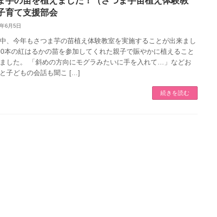
ま芋の苗を植えました！（さつま芋苗植え体験教
子育て支援部会
2年6月5日
中、今年もさつま芋の苗植え体験教室を実施することが出来まし
30本の紅はるかの苗を参加してくれた親子で賑やかに植えること
ました。 「斜めの方向にモグラみたいに手を入れて…」などお
と子どもの会話も聞こ […]
続きを読む