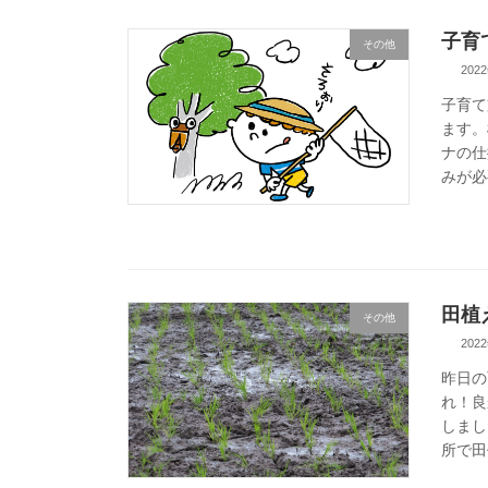
子育
その他
202
子育て
ます。
ナの仕
みが必
田植
その他
202
昨日の
れ！良
しまし
所で田