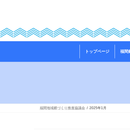
コ
ナ
ン
ビ
テ
ゲ
ン
ー
ツ
シ
へ
ョ
ス
ン
キ
に
ッ
移
トップページ
福間
プ
動
福間地域郷づくり推進協議会
2025年1月