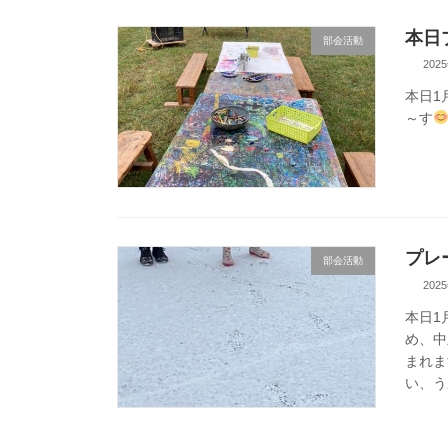
本日
部会活動
202
本日1
～す
プレ
部会活動
202
本日1
め、中
まれま
い、う