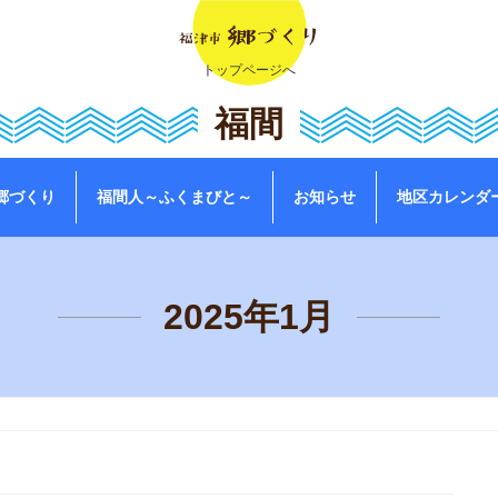
トップページへ
福間
郷づくり
福間人～ふくまびと～
お知らせ
地区カレンダ
2025年1月