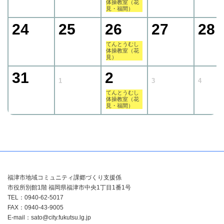
体操教室（花
見・福間）
24
25
26
27
28
てんとうむし
体操教室（花
見）
31
2
1
3
4
てんとうむし
体操教室（花
見・福間）
福津市地域コミュニティ課郷づくり支援係
市役所別館1階 福岡県福津市中央1丁目1番1号
TEL：0940-62-5017
FAX：0940-43-9005
E-mail：sato@city.fukutsu.lg.jp