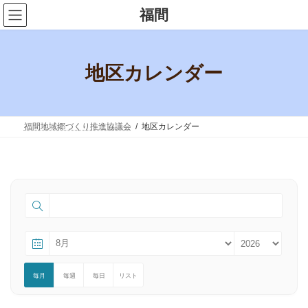
コ
ナ
福間
ン
ビ
テ
ゲ
ン
ー
ツ
シ
へ
ョ
地区カレンダー
ス
ン
キ
に
ッ
移
プ
動
福間地域郷づくり推進協議会
地区カレンダー
毎月
毎週
毎日
リスト