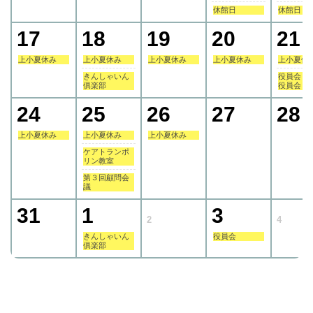
休館日
休館日
17
18
19
20
21
上小夏休み
上小夏休み
上小夏休み
上小夏休み
上小夏休
きんしゃいん
役員会・
俱楽部
役員会
24
25
26
27
28
上小夏休み
上小夏休み
上小夏休み
ケアトランポ
リン教室
第３回顧問会
議
31
1
3
2
4
きんしゃいん
役員会
俱楽部