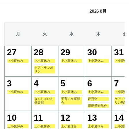
2026 8月
月
火
水
木
金
27
28
29
30
31
上小夏休み
上小夏休み
上小夏休み
上小夏休み
上小夏休
ケアトランポ
リン
3
4
5
6
7
上小夏休み
上小夏休み
上小夏休み
上小夏休み
上小夏休
きんしゃいん
子育て支援部
役員会
ケアトラ
俱楽部
会
リン教室
環境景観部会
10
11
12
13
14
上小夏休み
上小夏休み
上小夏休み
上小夏休み
上小夏休