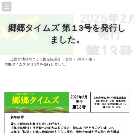
コ
ナ
上西郷
ン
ビ
テ
ゲ
ン
ー
ツ
シ
郷郷タイムズ 第１3号を発行し
へ
ョ
ス
ン
ました。
キ
に
ッ
移
プ
動
上西郷地域郷づくり推進協議会
会報
2026年度
郷郷タイムズ 第１3号を発行しました。