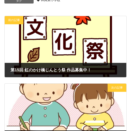
神興東小学校
タグ
前の記事
第15回 虹のかけ橋じんとう祭 作品募集中！
2026年6月24日
次の記事