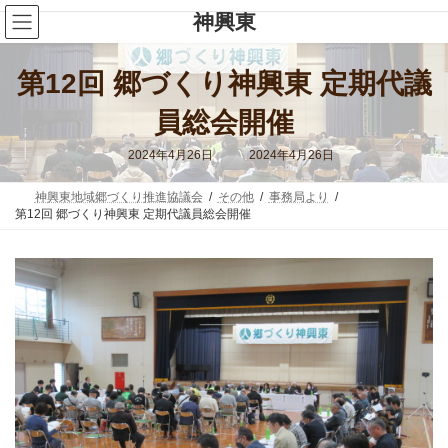
コ
ナ
神興東
ン
ビ
テ
ゲ
ン
ー
第12回 郷づくり神興東 定期代議
ツ
シ
へ
ョ
ス
ン
員総会開催
キ
に
ッ
移
最
2024年4月26日
2024年4月26日
終
プ
動
更
新
神興東地域郷づくり推進協議会
その他
事務局より
日
第12回 郷づくり神興東 定期代議員総会開催
時
: