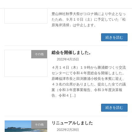
その他
2022年8月24日
豊山神社秋季大祭がコロナ禍により中止となっ
たため、９月１０日（土）に予定していた「松
原海岸清掃」は中止します。
続きを読む
総会を開催しました。
その他
2022年4月15日
４月１４日（木）１９時から勝浦郷づくり交流
センターにて令和４年度総会を開催しました。
原﨑福津市長と田渕勝浦小校長を来賓に迎え、
４３名の出席がありました。提出した全ての議
案（令和３年度事業報告、令和３年度決算報
告、令和４ […]
続きを読む
リニューアルしました
その他
2022年2月28日