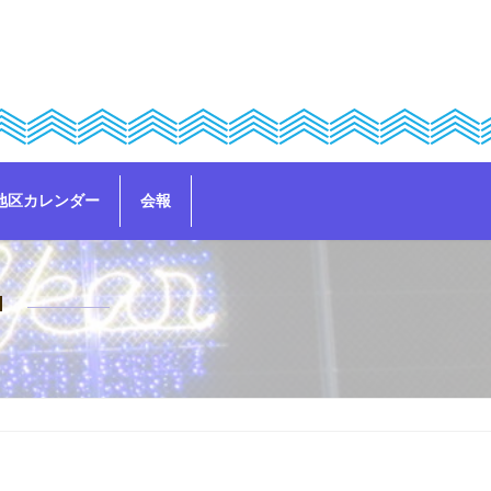
地区カレンダー
会報
中