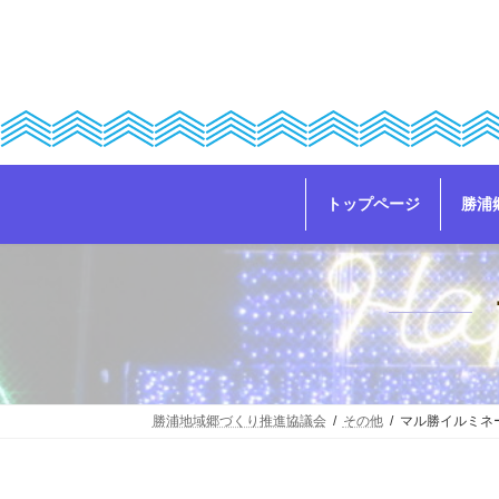
コ
ナ
ン
ビ
テ
ゲ
ン
ー
ツ
シ
へ
ョ
ス
ン
キ
に
ッ
移
トップページ
勝浦
プ
動
勝浦地域郷づくり推進協議会
その他
マル勝イルミネ