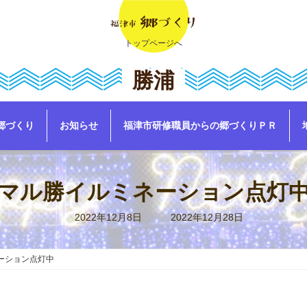
トップページへ
勝浦
郷づくり
お知らせ
福津市研修職員からの郷づくりＰＲ
マル勝イルミネーション点灯
最
2022年12月8日
2022年12月28日
終
更
新
日
ーション点灯中
時
: