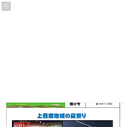
コ
ナ
上西郷
ン
ビ
テ
ゲ
ン
ー
ツ
シ
郷郷タイムズ第９号を発行しま
へ
ョ
ス
ン
した
キ
に
ッ
移
プ
動
上西郷地域郷づくり推進協議会
会報
2024年度
郷郷タイムズ第９号を発行しました