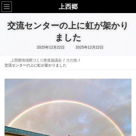
コ
ナ
上西郷
ン
ビ
テ
ゲ
ン
ー
交流センターの上に虹が架かり
ツ
シ
へ
ョ
ス
ン
ました
キ
に
ッ
移
最
2025年12月22日
2025年12月22日
終
プ
動
更
新
上西郷地域郷づくり推進協議会
その他
日
時
交流センターの上に虹が架かりました
: