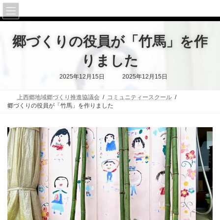
コ
ナ
上西郷
ン
ビ
テ
ゲ
ン
ー
郷づくりの役員が「竹馬」を作
ツ
シ
へ
ョ
ス
ン
りました
キ
に
ッ
移
最
2025年12月15日
2025年12月15日
終
プ
動
更
新
上西郷地域郷づくり推進協議会
コミュニティースクール
日
時
郷づくりの役員が「竹馬」を作りました
: