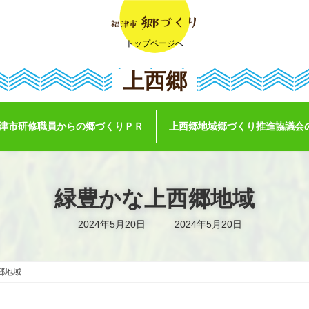
トップページへ
上西郷
津市研修職員からの郷づくりＰＲ
上西郷地域郷づくり推進協議会
緑豊かな上西郷地域
最
2024年5月20日
2024年5月20日
終
更
新
日
時
郷地域
: