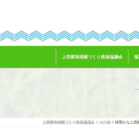
コ
ナ
ン
ビ
テ
ゲ
ン
ー
ツ
シ
へ
ョ
ス
ン
キ
に
ッ
移
上西郷地域郷づくり推進協議会
福
プ
動
上西郷地域郷づくり推進協議会
その他
緑豊かな上西