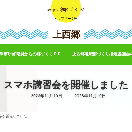
トップページへ
上西郷
津市研修職員からの郷づくりＰＲ
上西郷地域郷づくり推進協議会
スマホ講習会を開催しました
最
2023年11月10日
2023年11月10日
終
更
新
日
時
会を開催しました
: