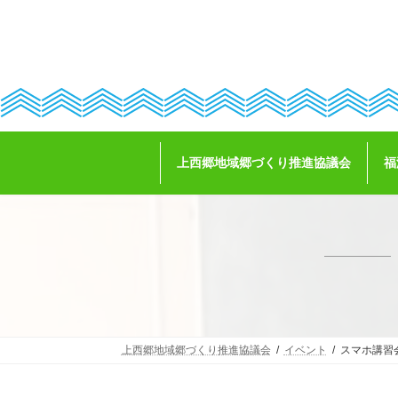
コ
ナ
ン
ビ
テ
ゲ
ン
ー
ツ
シ
へ
ョ
ス
ン
キ
に
ッ
移
上西郷地域郷づくり推進協議会
福
プ
動
上西郷地域郷づくり推進協議会
イベント
スマホ講習