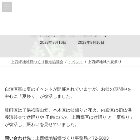
コ
ナ
上西郷
ン
ビ
テ
ゲ
ン
ー
ツ
シ
上西郷地域の夏祭り
へ
ョ
ス
ン
キ
に
最
2023年8月16日
2023年8月16日
終
ッ
移
更
プ
動
新
日
時
上西郷地域郷づくり推進協議会
イベント
上西郷地域の夏祭り
:
自治区毎に夏のイベントが開催されていますが、お盆の期間中を
中心に「夏祭り」が復活しました。
畦町区は子供祇園山笠、本木区は盆踊りと花火、内殿区は初仏供
養演芸会で盆踊りや 子供にわか、上西郷区は盆踊り と「夏祭り」
が復活し、賑わいを見せていました。
問い合わせ先
：上西郷地域郷づくり事務局／72-5093