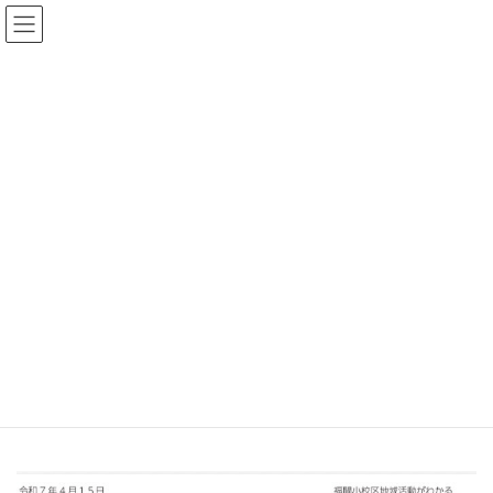
コ
ナ
福間
ン
ビ
テ
ゲ
ン
ー
ツ
シ
へ
ョ
会報
ス
ン
キ
に
ッ
移
プ
動
福間地域郷づくり推進協議会
会報
令和8年度
ふくま郷づくりの会ニュース5月号
ふくま郷づくりの会ニュース5月
号
最
2026年4月17日
2026年4月17日
fukuadmin
終
更
新
日
時
: