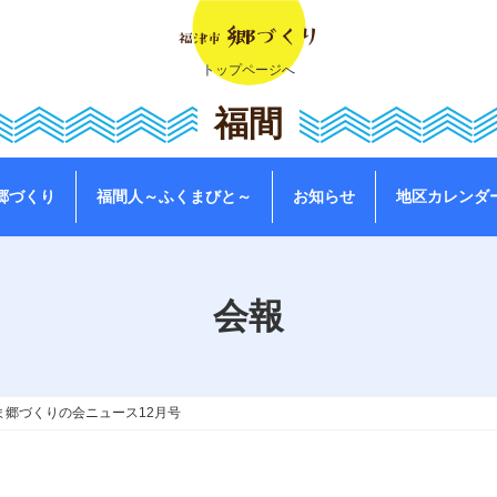
トップページへ
福間
郷づくり
福間人～ふくまびと～
お知らせ
地区カレンダ
会報
ま郷づくりの会ニュース12月号