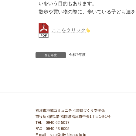
いをいう目的もあります。
散歩や買い物の際に、歩いている子ども達を
ここをクリック
令和7年度
発行年度
福津市地域コミュニティ課郷づくり支援係
市役所別館1階 福岡県福津市中央1丁目1番1号
TEL：0940-62-5017
FAX：0940-43-9005
E-mail：sato@city.fukutsu.lg.jp