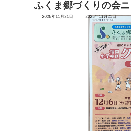
ふくま郷づくりの会ニ
最
2025年11月21日
2025年11月21日
終
更
新
日
時
: