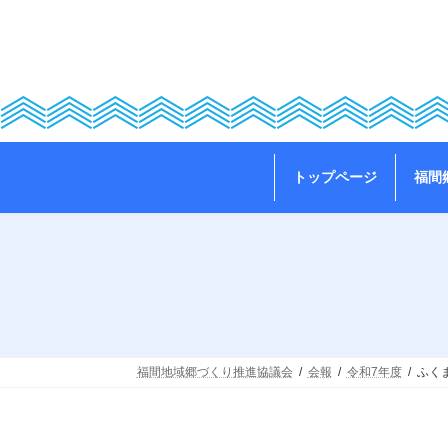
コ
ナ
ン
ビ
テ
ゲ
ン
ー
ツ
シ
へ
ョ
ス
ン
キ
に
ッ
移
トップページ
福間
プ
動
福間地域郷づくり推進協議会
会報
令和7年度
ふく