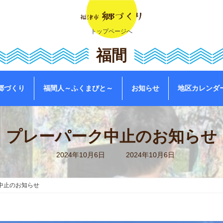
トップページへ
福間
郷づくり
福間人～ふくまびと～
お知らせ
地区カレンダ
プレーパーク中止のお知らせ
最
2024年10月6日
2024年10月6日
終
更
新
日
中止のお知らせ
時
: