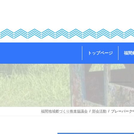
コ
ナ
ン
ビ
テ
ゲ
ン
ー
ツ
シ
へ
ョ
ス
ン
キ
に
ッ
移
トップページ
福間
プ
動
福間地域郷づくり推進協議会
部会活動
プレーパーク