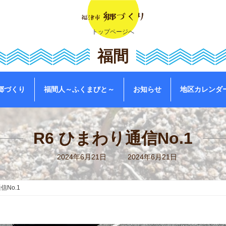
トップページへ
福間
郷づくり
福間人～ふくまびと～
お知らせ
地区カレンダ
R6 ひまわり通信No.1
最
2024年6月21日
2024年6月21日
終
更
新
日
信No.1
時
: