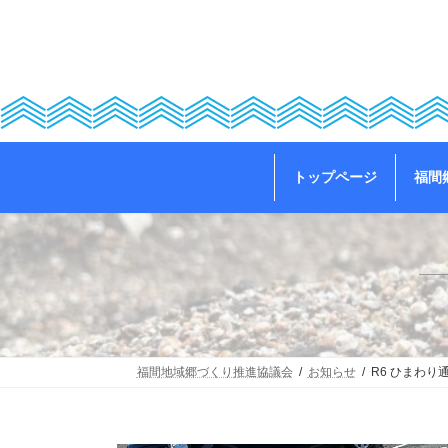
コ
ナ
ン
ビ
テ
ゲ
ン
ー
ツ
シ
へ
ョ
ス
ン
キ
に
ッ
移
トップページ
福間
プ
動
福間地域郷づくり推進協議会
お知らせ
R6 ひまわり通