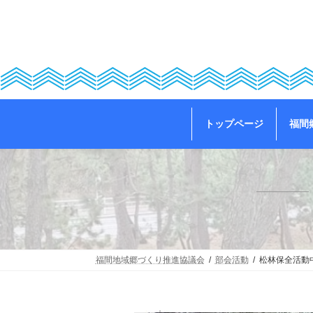
コ
ナ
ン
ビ
テ
ゲ
ン
ー
ツ
シ
へ
ョ
ス
ン
キ
に
ッ
移
トップページ
福間
プ
動
福間地域郷づくり推進協議会
部会活動
松林保全活動