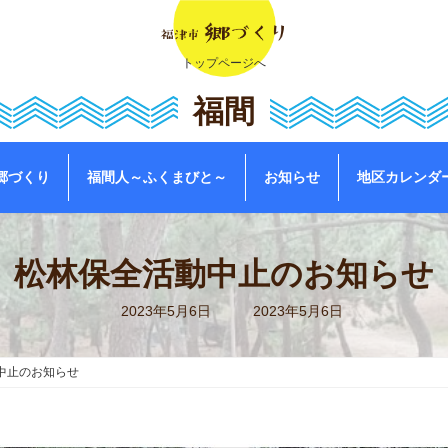
トップページへ
福間
郷づくり
福間人～ふくまびと～
お知らせ
地区カレンダ
松林保全活動中止のお知らせ
最
2023年5月6日
2023年5月6日
終
更
新
日
中止のお知らせ
時
: