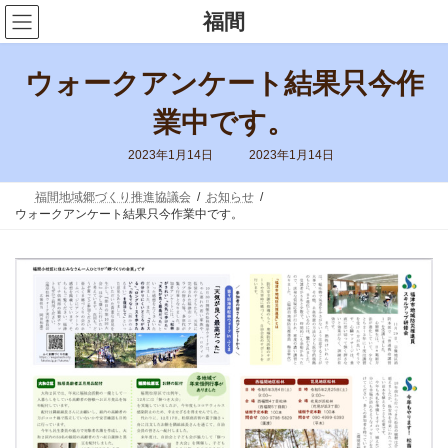
コ
ナ
福間
ン
ビ
テ
ゲ
ン
ー
ウォークアンケート結果只今作
ツ
シ
へ
ョ
ス
ン
業中です。
キ
に
ッ
移
最
2023年1月14日
2023年1月14日
終
プ
動
更
新
福間地域郷づくり推進協議会
お知らせ
日
ウォークアンケート結果只今作業中です。
時
: