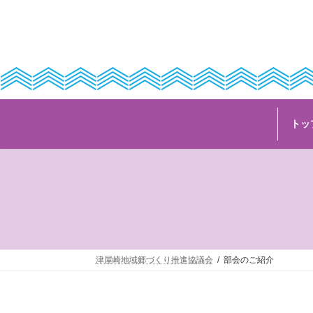
コ
ナ
ン
ビ
テ
ゲ
ン
ー
ツ
シ
へ
ョ
ス
ン
キ
に
ッ
移
トッ
プ
動
津屋崎地域郷づくり推進協議会
部会のご紹介