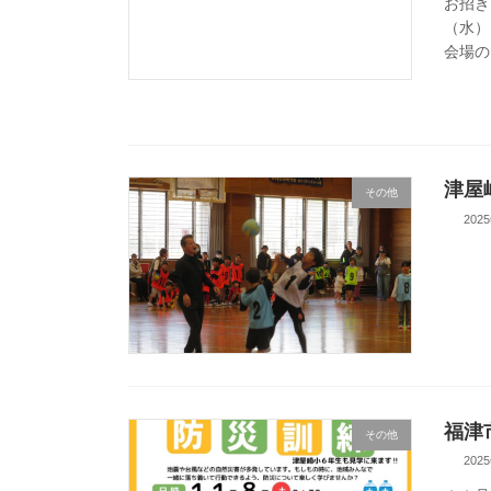
お招き
（水）
会場の
津屋
その他
202
福津
その他
202