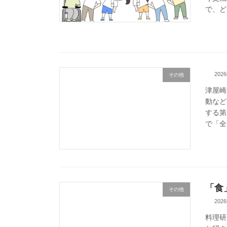
で、ど
202
その他
津屋崎
動など
する第
で「全
「食
その他
202
料理研