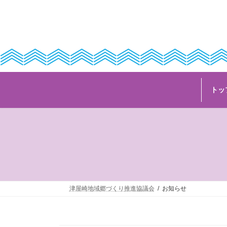
コ
ナ
ン
ビ
テ
ゲ
ン
ー
ツ
シ
へ
ョ
ス
ン
キ
に
ッ
移
トッ
プ
動
津屋崎地域郷づくり推進協議会
お知らせ