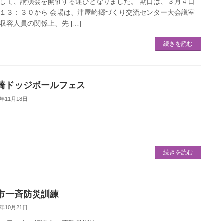
して、講演会を開催する運びとなりました。 期日は、３月４日
１３：３０から 会場は、津屋崎郷づくり交流センター大会議室
収容人員の関係上、先 […]
続きを読む
崎ドッジボールフェス
5年11月18日
続きを読む
市一斉防災訓練
5年10月21日