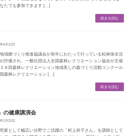
なたでも参加できます […]
続きを読む
6年6月12日
地域郷づくり推進協議会が長年にわたって行っている松林保全活
が評価され、一般社団法人全国森林レクリエーション協会が主催
３８回森林レクリエーション地域美しの森づくり活動コンクール
国森林レクリエーション […]
続きを読む
」の健康講演会
6年1月22日
究家として幅広い分野でご活躍の「村上祥子さん」を講師として