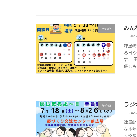
みん
その他
202
津屋崎
る日や
す。 
催しも
ラジ
その他
202
津屋崎
を本年
り交流