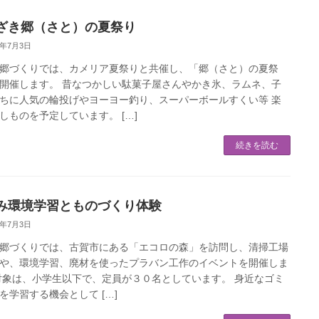
ざき郷（さと）の夏祭り
6年7月3日
郷づくりでは、カメリア夏祭りと共催し、「郷（さと）の夏祭
開催します。 昔なつかしい駄菓子屋さんやかき氷、ラムネ、子
ちに人気の輪投げやヨーヨー釣り、スーパーボールすくい等 楽
しものを予定しています。 […]
続きを読む
み環境学習とものづくり体験
6年7月3日
郷づくりでは、古賀市にある「エコロの森」を訪問し、清掃工場
や、環境学習、廃材を使ったプラバン工作のイベントを開催しま
対象は、小学生以下で、定員が３０名としています。 身近なゴミ
を学習する機会として […]