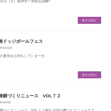
月８日（土）福津市一斉防災訓練‼
続きを読む
崎ドッジボールフェス
5年9月22日
の参加をお待ちしていまーす。
続きを読む
崎郷づくりニュース VOL７２
5年9月4日
郷づくりニュース VOL７２発行 今回の郷づくりニュースで