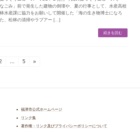
なごみ」前で発生した建物の倒壊や、夏の行事として、水産高校
林水産課に協力をお願いして開催した「海の生き物博士になろ
た、松林の清掃やラブアー […]
続きを読む
固
2
…
固
5
»
定
定
ペ
ペ
ー
ー
ジ
ジ
福津市公式ホームページ
リンク集
著作権・リンク及びプライバシーポリシーについて