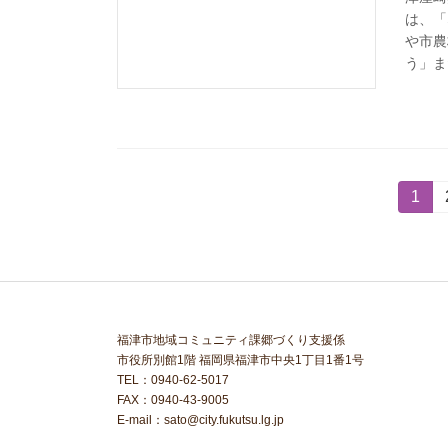
は、「
や市農
う」ま
投
固
1
定
稿
ペ
ー
の
ジ
ペ
福津市地域コミュニティ課郷づくり支援係
ー
市役所別館1階 福岡県福津市中央1丁目1番1号
TEL：0940-62-5017
ジ
FAX：0940-43-9005
E-mail：sato@city.fukutsu.lg.jp
送