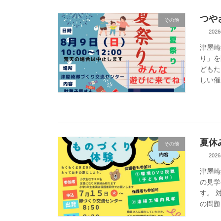
つや
その他
202
津屋崎
り」を
どもた
しい催
夏休
その他
202
津屋崎
の見学
す。 
の問題