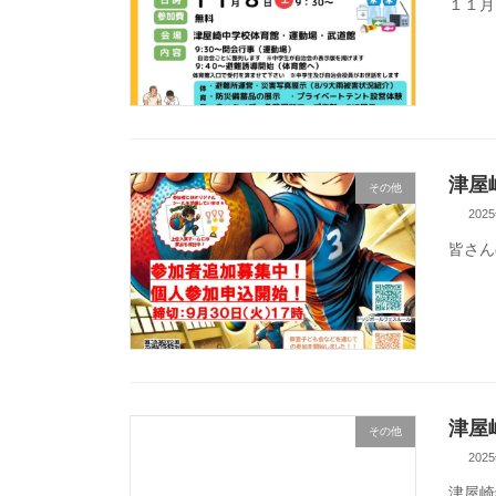
１１
津屋
その他
202
皆さん
津屋
その他
202
津屋崎