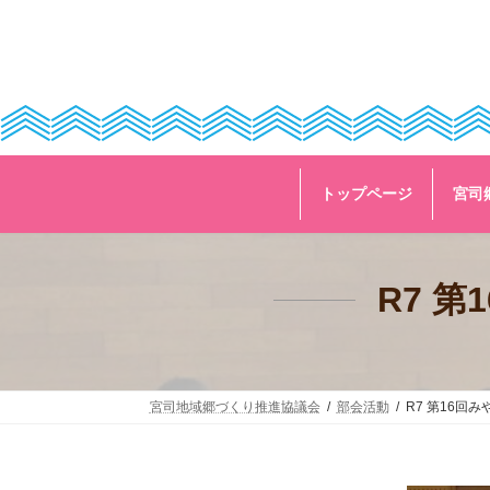
コ
ナ
ン
ビ
テ
ゲ
ン
ー
ツ
シ
へ
ョ
ス
ン
キ
に
ッ
移
トップページ
宮司
プ
動
R7 
宮司地域郷づくり推進協議会
部会活動
R7 第16回