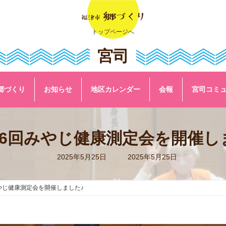
トップページへ
宮司
郷づくり
お知らせ
地区カレンダー
会報
宮司コミ
第16回みやじ健康測定会を開催し
最
2025年5月25日
2025年5月25日
終
更
新
日
みやじ健康測定会を開催しました♪
時
: