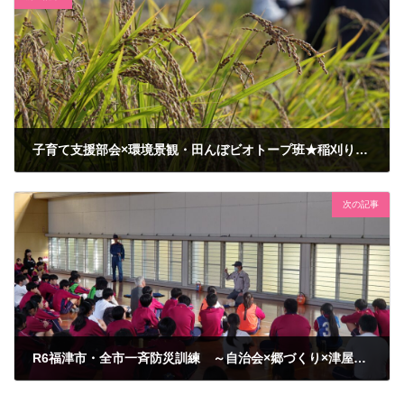
子育て支援部会×環境景観・田んぼビオトープ班★稲刈り体験教室 を実施しました。
2024年10月26日
次の記事
R6福津市・全市一斉防災訓練 ～自治会×郷づくり×津屋崎中学生との合同訓練～
2024年11月9日