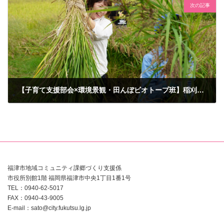
次の記事
【子育て支援部会×環境景観・田んぼビオトープ班】稲刈り体験＆掛け稲干し教室を実施しました。
2025年10月13日
福津市地域コミュニティ課郷づくり支援係
市役所別館1階 福岡県福津市中央1丁目1番1号
TEL：0940-62-5017
FAX：0940-43-9005
E-mail：sato@city.fukutsu.lg.jp