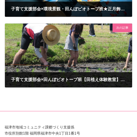
子育て支援部会×環境景観・田んぼビオトープ班★正月飾り作り体験教室 を実施しました！
2024年12月17日
次の記事
子育て支援部会×田んぼビオトープ班【田植え体験教室】を開催しました♬
2025年4月27日
福津市地域コミュニティ課郷づくり支援係
市役所別館1階 福岡県福津市中央1丁目1番1号