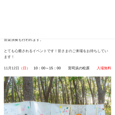
「森の美術館実行委員」として年に一度開催し宮司郷づくりも応
援しています。
「森の美術館」とは自然の中でアートを楽しむイベントで、天井
や壁のないアート空間です。見上げれば青い空と松の木々。地上
には素敵なアート作品。作品展示はもちろんお絵かきスペースや
音楽演奏も行われます。
とても心癒されるイベントです！皆さまのご来場をお待ちしてい
ます！
11月12日
（日）
10：00～15：00 宮司浜の松原
入場無料