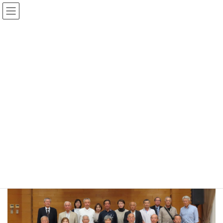
コ
ナ
宮司
ン
ビ
テ
ゲ
ン
ー
令和5年度 宮司地区推進協議会
ツ
シ
へ
ョ
ス
ン
定例総会を開催しました
キ
に
ッ
移
最
2023年4月30日
2023年5月1日
終
プ
動
更
新
宮司地域郷づくり推進協議会
その他
日
令和5年度 宮司地区推進協議会定例総会を開催しました
時
: