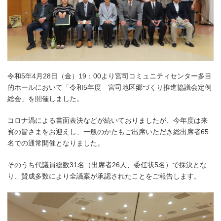
令和5年4月28日（金）19：00より宮司コミュニティセンター多目
的ホールにおいて「令和5年度 宮司地区郷づくり推進協議会定例
総会」を開催しました。
コロナ渦による書面表決などが続いておりましたが、今年度は来
賓の皆さまをお迎えし、一般のかたもご出席いただき総出席者65
名での通常開催となりました。
そのうち代議員総数31名（出席者26人、委任状5名）で採決とな
り、賛成多数により全議案が承認されたことをご報告します。