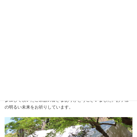
年度初めの活動は六百俵記念祭で始まります。お天気に恵まれ
（肌寒くはありましたが…）まずは良かったです。雨に降られる
と赤ちゃん連れにはとても大変です。
六百俵のお話は、前回お話させていただきましたが、1919年に記
念碑が建てられて104年目になります。誕生されたお子様を祝し健
やかなご成長をご家族と宮司地区住民が祈りお祝いするこの祭典
がこれからも続きますよう宮司地区住民として願います。
参加して頂いたご家族の皆さまありがとうございました。お子様
の明るい未来をお祈りしています。