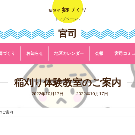
トップページへ
宮司
郷づくり
お知らせ
地区カレンダー
会報
宮司コミ
稲刈り体験教室のご案内
最
2022年10月17日
2022年10月17日
終
更
新
日
のご案内
時
: