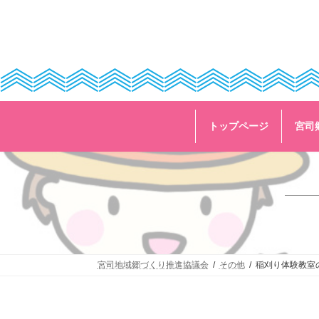
コ
ナ
ン
ビ
テ
ゲ
ン
ー
ツ
シ
へ
ョ
ス
ン
キ
に
ッ
移
トップページ
宮司
プ
動
宮司地域郷づくり推進協議会
その他
稲刈り体験教室