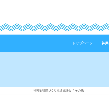
コ
ナ
ン
ビ
テ
ゲ
ン
ー
ツ
シ
へ
ョ
ス
ン
キ
に
ッ
移
トップページ
神興
プ
動
神興地域郷づくり推進協議会
その他