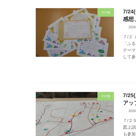
7/
その他
感想
202
７/２
「ふる
テーマ
して参
7/
その他
アッ
202
７/２
図上訓
も参加