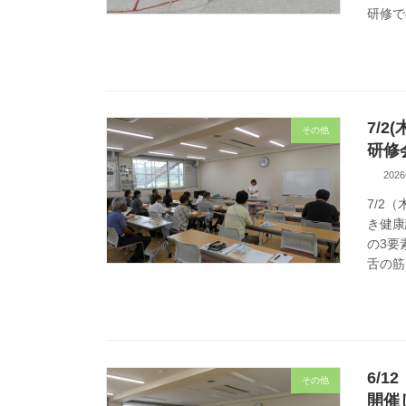
研修で
7/
その他
研修
202
7/2
き健康
の3要
舌の筋
6/
その他
開催