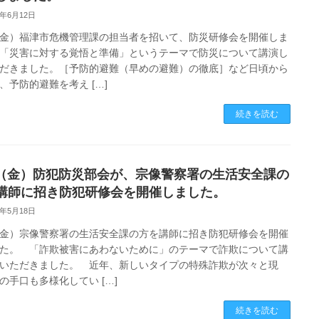
6年6月12日
2（金）福津市危機管理課の担当者を招いて、防災研修会を開催しま
「災害に対する覚悟と準備」というテーマで防災について講演し
だきました。［予防的避難（早めの避難）の徹底］など日頃から
、予防的避難を考え […]
続きを読む
15（金）防犯防災部会が、宗像警察署の生活安全課の
講師に招き防犯研修会を開催しました。
6年5月18日
5（金）宗像警察署の生活安全課の方を講師に招き防犯研修会を開催
た。 「詐欺被害にあわないために」のテーマで詐欺について講
いただきました。 近年、新しいタイプの特殊詐欺が次々と現
の手口も多様化してい […]
続きを読む