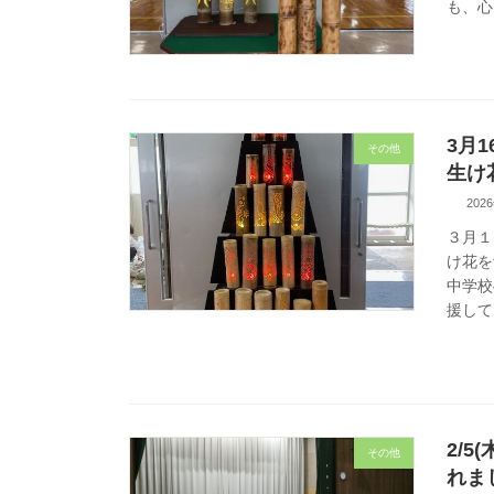
も、
3月
その他
生け
202
３月１
け花を
中学校
援して
2/
その他
れま