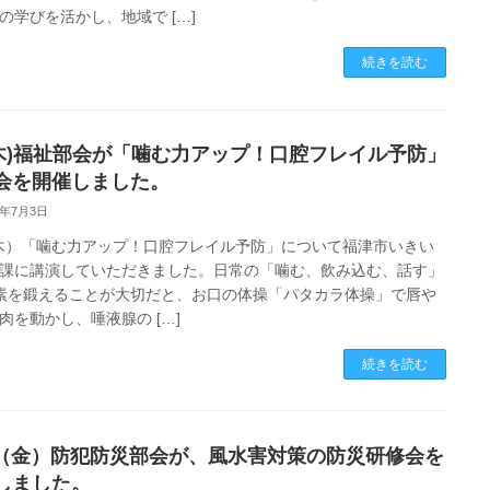
の学びを活かし、地域で […]
続きを読む
2(木)福祉部会が「噛む力アップ！口腔フレイル予防」
会を開催しました。
6年7月3日
（木）「噛む力アップ！口腔フレイル予防」について福津市いきい
課に講演していただきました。日常の「噛む、飲み込む、話す」
素を鍛えることが大切だと、お口の体操「パタカラ体操」で唇や
肉を動かし、唾液腺の […]
続きを読む
12（金）防犯防災部会が、風水害対策の防災研修会を
しました。