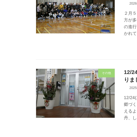
202
２月５
方が多
の進行
かれて
12
その他
りま
202
12/
郷づく
えるよ
丹、し