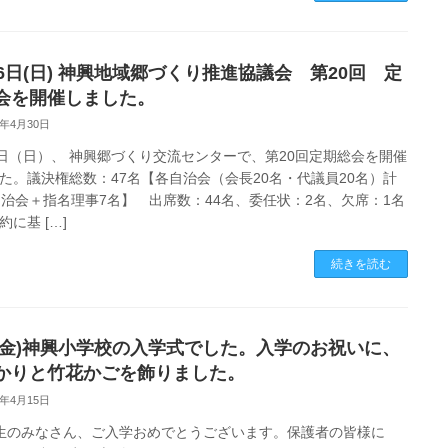
26日(日) 神興地域郷づくり推進協議会 第20回 定
会を開催しました。
6年4月30日
6日（日）、 神興郷づくり交流センターで、第20回定期総会を開催
た。議決権総数：47名【各自治会（会長20名・代議員20名）計
自治会＋指名理事7名】 出席数：44名、委任状：2名、欠席：1名
約に基 […]
続きを読む
10(金)神興小学校の入学式でした。入学のお祝いに、
かりと竹花かごを飾りました。
6年4月15日
生のみなさん、ご入学おめでとうございます。保護者の皆様に