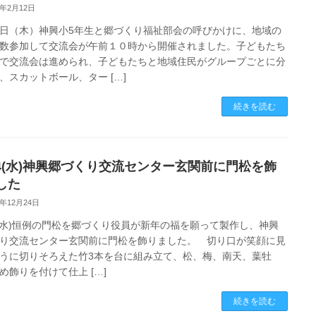
6年2月12日
日（木）神興小5年生と郷づくり福祉部会の呼びかけに、地域の
数参加して交流会が午前１０時から開催されました。子どもたち
で交流会は進められ、子どもたちと地域住民がグループごとに分
、スカットボール、ター […]
続きを読む
/24(水)神興郷づくり交流センター玄関前に門松を飾
した
5年12月24日
24(水)恒例の門松を郷づくり役員が新年の福を願って製作し、神興
り交流センター玄関前に門松を飾りました。 切り口が笑顔に見
うに切りそろえた竹3本を台に組み立て、松、梅、南天、葉牡
め飾りを付けて仕上 […]
続きを読む