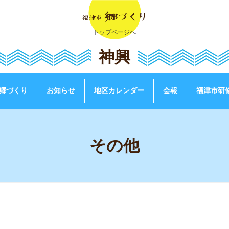
トップページへ
神興
郷づくり
お知らせ
地区カレンダー
会報
福津市研
その他