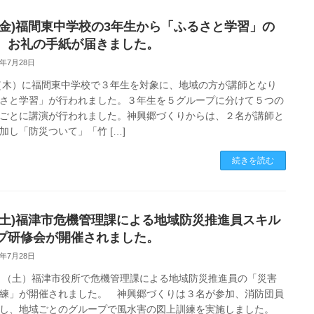
24(金)福間東中学校の3年生から「ふるさと学習」の
、お礼の手紙が届きました。
6年7月28日
（木）に福間東中学校で３年生を対象に、地域の方が講師となり
さと学習」が行われました。３年生を５グループに分けて５つの
ごとに講演が行われました。神興郷づくりからは、２名が講師と
加し「防災ついて」「竹 […]
続きを読む
25(土)福津市危機管理課による地域防災推進員スキル
プ研修会が開催されました。
6年7月28日
５（土）福津市役所で危機管理課による地域防災推進員の「災害
練」が開催されました。 神興郷づくりは３名が参加、消防団員
し、地域ごとのグループで風水害の図上訓練を実施しました。