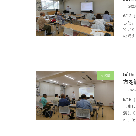
202
6/1
した。
ていた
の備え
5/
その他
方を
202
5/1
しまし
演して
れ、そ