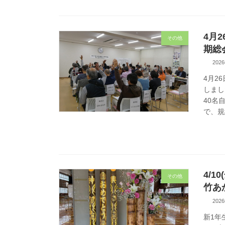
4月
その他
期総
202
4月2
しまし
40名
で、規
4/
その他
竹あ
202
新1年