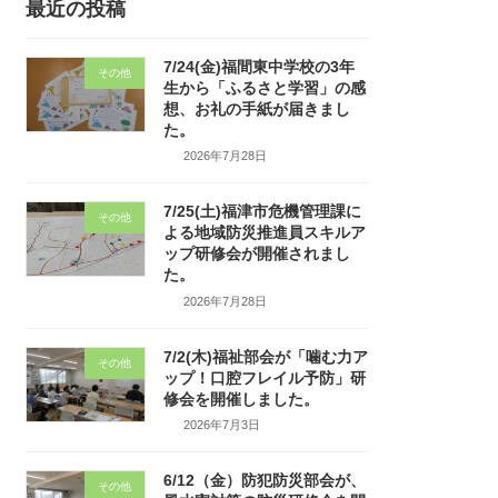
最近の投稿
7/24(金)福間東中学校の3年
その他
生から「ふるさと学習」の感
想、お礼の手紙が届きまし
た。
2026年7月28日
7/25(土)福津市危機管理課に
その他
よる地域防災推進員スキルア
ップ研修会が開催されまし
た。
2026年7月28日
7/2(木)福祉部会が「噛む力ア
その他
ップ！口腔フレイル予防」研
修会を開催しました。
2026年7月3日
6/12（金）防犯防災部会が、
その他