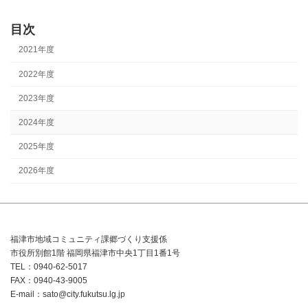
定
定
稿
ペ
ペ
ー
ー
目次
の
ジ
ジ
2021年度
ペ
2022年度
ー
2023年度
ジ
2024年度
送
2025年度
り
2026年度
福津市地域コミュニティ課郷づくり支援係
市役所別館1階 福岡県福津市中央1丁目1番1号
TEL：0940-62-5017
FAX：0940-43-9005
E-mail：sato@city.fukutsu.lg.jp