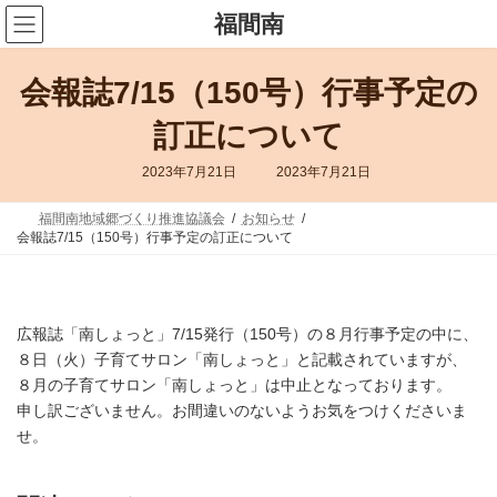
コ
ナ
福間南
ン
ビ
テ
ゲ
ン
ー
会報誌7/15（150号）行事予定の
ツ
シ
へ
ョ
ス
ン
訂正について
キ
に
ッ
移
最
2023年7月21日
2023年7月21日
終
プ
動
更
新
福間南地域郷づくり推進協議会
お知らせ
日
会報誌7/15（150号）行事予定の訂正について
時
:
広報誌「南しょっと」7/15発行（150号）の８月行事予定の中に、
８日（火）子育てサロン「南しょっと」と記載されていますが、
８月の子育てサロン「南しょっと」は中止となっております。
申し訳ございません。お間違いのないようお気をつけくださいま
せ。